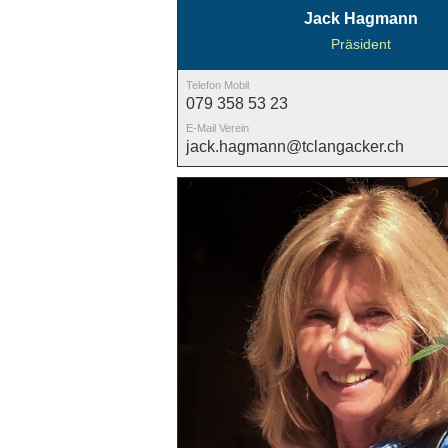
Jack Hagmann
Präsident
Telefon Mobil
079 358 53 23
E-Mail Verein
jack.hagmann@tclangacker.ch