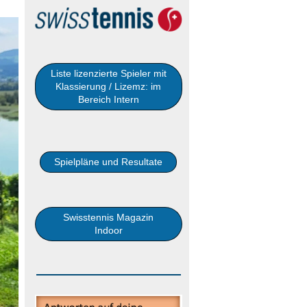
Liste lizenzierte Spieler mit
Klassierung / Lizemz: im
Bereich Intern
Spielpläne und Resultate
Swisstennis Magazin
Indoor