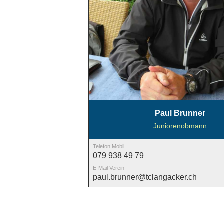
Paul Brunner
Juniorenobmann
Telefon Mobil
079 938 49 79
E-Mail Verein
paul.brunner@tclangacker.ch