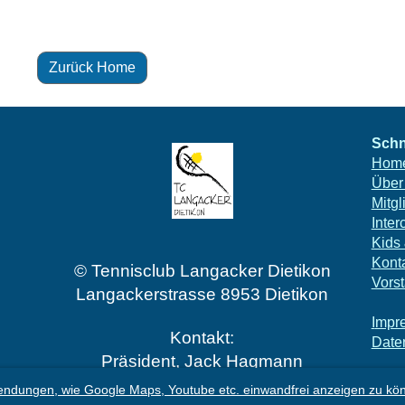
Zurück Home
Schn
Hom
Über
Mitgl
Inter
Kids
Kont
© Tennisclub Langacker Dietikon
Vors
Langackerstrasse 8953 Dietikon
I
mpr
Kontakt:
D
ate
Präsident, Jack Hagmann
079 358 53 23
ndungen, wie Google Maps, Youtube etc. einwandfrei anzeigen zu kö