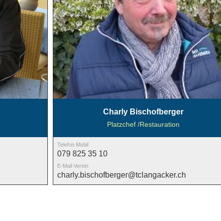
Charly Bischofberger
Platzchef /Restauration
Telefon Mobil
079 825 35 10
E-Mail Verein
charly.bischofberger@tclangacker.ch