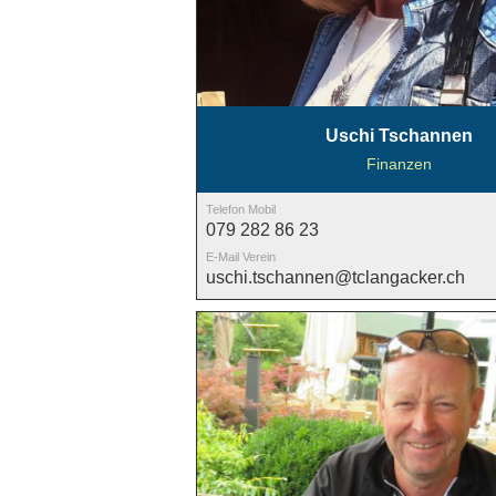
Uschi Tschannen
Finanzen
Telefon Mobil
079 282 86 23
E-Mail Verein
uschi.tschannen@tclangacker.ch