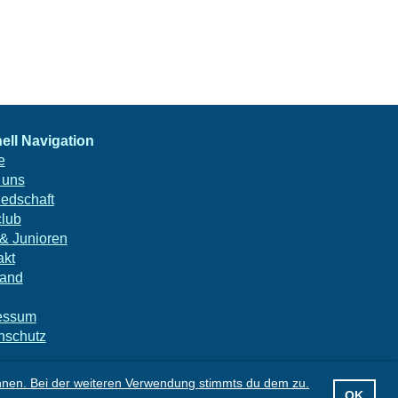
ell Navigation
e
 uns
iedschaft
club
 & Junioren
akt
tand
essum
nschutz
nnen. Bei der weiteren Verwendung stimmts du dem zu.
OK