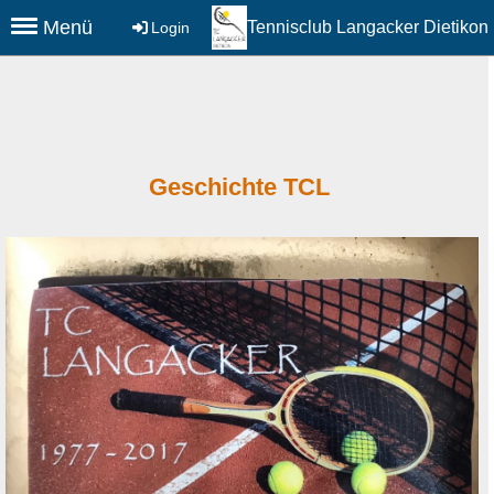
Menü
Tennisclub Langacker Dietikon
Login
Geschichte TCL