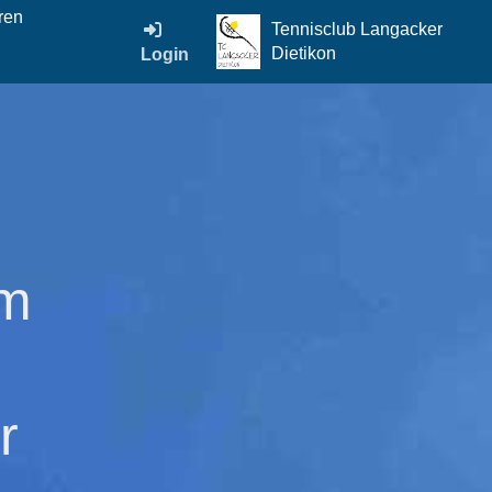
ren
Tennisclub Langacker
Dietikon
Login
im
r