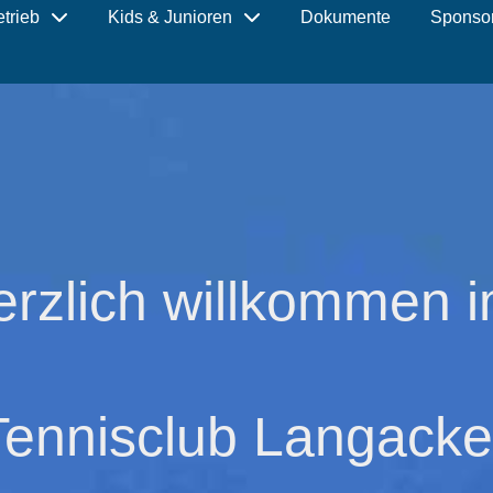
etrieb
Kids & Junioren
Dokumente
Sponso
erzlich willkommen 
Tennisclub Langacke